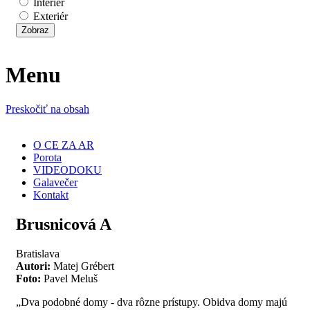
Interiér
Exteriér
Menu
Preskočiť na obsah
O CE ZA AR
Porota
VIDEODOKU
Galavečer
Kontakt
Brusnicová A
Bratislava
Autori:
Matej Grébert
Foto:
Pavel Meluš
„Dva podobné domy ‐ dva rôzne prístupy. Obidva domy majú