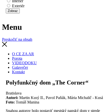
Interiér
Exteriér
Menu
Preskočiť na obsah
O CE ZA AR
Porota
VIDEODOKU
Galavečer
Kontakt
Polyfunkčný dom „The Corner“
Bratislava
Autori:
Martin Kusý II., Pavol Paňák, Mária Michalič - Kusá
Foto:
Tomáš Manina
Snahou autorov bolo postaviť mestský panský dom v strede