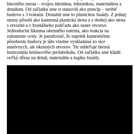
hlavného mesta – svojou identitou, tektonikou, materialitou a
detailom. Od začiatku sme si stanovili ako princíp – urobiť
budovu s 3 tvárami. Dosiahli sme to plasticitou fasády. Z jednej
strany pôsobí ako kamenná plastická stena a z druhej ako stena
s otvormi a z frontálneho pohľadu ako raster otvorov.
Jednoduchá šikmina okenného ostenia, ako reakcia na
zalomenie cesty. Je paradoxné, že napriek kamennému
pôsobeniu budovy je táto vlastne vyskladaná zo síce
masívnych, ale okenných otvorov. Tie oddeľuje titerná
horizontála betónového prefabrikátu. Od začiatku sme kládli
veľký dôraz na detail, materialitu a logiku fasády.