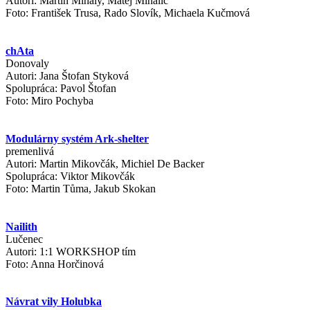
Autori: Martin Mihály, Matej Mihalič
Foto: František Trusa, Rado Slovík, Michaela Kučmová
chAta
Donovaly
Autori: Jana Štofan Styková
Spolupráca: Pavol Štofan
Foto: Miro Pochyba
Modulárny systém Ark-shelter
premenlivá
Autori: Martin Mikovčák, Michiel De Backer
Spolupráca: Viktor Mikovčák
Foto: Martin Tůma, Jakub Skokan
Nailith
Lučenec
Autori: 1:1 WORKSHOP tím
Foto: Anna Horčinová
Návrat vily Holubka