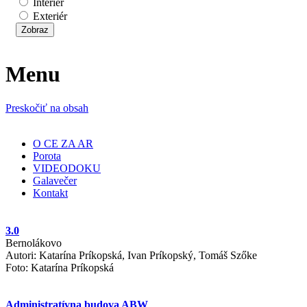
Interiér
Exteriér
Menu
Preskočiť na obsah
O CE ZA AR
Porota
VIDEODOKU
Galavečer
Kontakt
3.0
Bernolákovo
Autori: Katarína Príkopská, Ivan Príkopský, Tomáš Szőke
Foto: Katarína Príkopská
Administratívna budova ABW